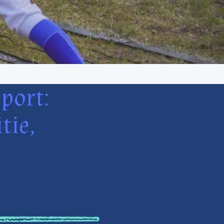
port:
tie,