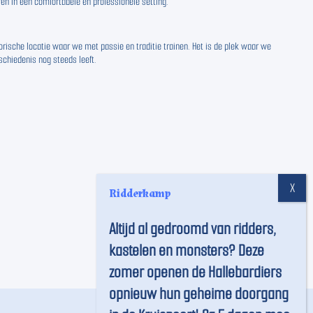
en in een comfortabele en professionele setting.
orische locatie waar we met passie en traditie trainen. Het is de plek waar we
chiedenis nog steeds leeft.
Ridderkamp
Altijd al gedroomd van ridders,
kastelen en monsters? Deze
zomer openen de Hallebardiers
opnieuw hun geheime doorgang