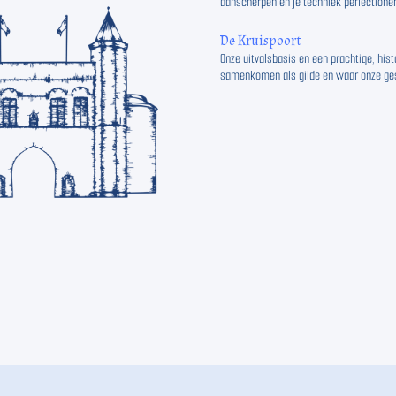
aanscherpen en je techniek perfectioner
De Kruispoort
Onze uitvalsbasis en een prachtige, hist
samenkomen als gilde en waar onze ges