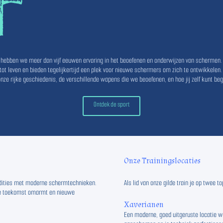
hebben we meer dan vijf eeuwen ervaring in het beoefenen en onderwijzen van schermen
t leven en bieden tegelijkertijd een plek voor nieuwe schermers om zich te ontwikkelen.
 onze rijke geschiedenis, de verschillende wapens die we beoefenen, en hoe jij zelf kunt b
Ontdek de sport
Onze Trainingslocaties
adities met moderne schermtechnieken.
Als lid van onze gilde train je op twee
 de toekomst omarmt en nieuwe
Xaverianen
Een moderne, goed uitgeruste locatie wa