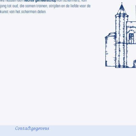
We hebben een
hechte gemeenschap
van schermers, van
jong tot oud, die samen trainen, strijden en de liefde voor de
kunst van het schermen delen.
Contactgegevens