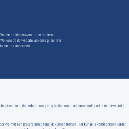
. Van de middeleeuwen tot de moderne
 Welkom op de website van onze gilde! Hier
eginnen met schermen.
 toplocaties die je de perfecte omgeving bieden om je schermvaardigheden te ontwikkelen:
ar we met een grotere groep tegelijk kunnen trainen. Hier kun je je vaardigheden verder