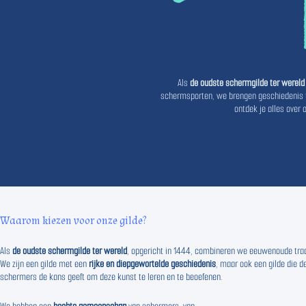
Als
de oudste schermgilde ter wereld
schermsporten, we brengen geschiedenis to
ontdek je alles over
Waarom kiezen voor onze gilde?
Als
de oudste schermgilde ter wereld
, opgericht in 1444, combineren we eeuwenoude tr
We zijn een gilde met een
rijke en diepgewortelde geschiedenis
, maar ook een gilde die
schermers de kans geeft om deze kunst te leren en te beoefenen.