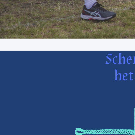
Sche
het