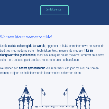
Ontdek de sport
Waarom kiezen voor onze gilde?
Als
de oudste schermgilde ter wereld
, opgericht in 1444, combineren we eeuwenoude
tradities met moderne schermtechnieken. We zijn een gilde met een
rijke en
diepgewortelde geschiedenis
, maar ook een gilde die de toekomst omarmt en nieuwe
schermers de kans geeft om deze kunst te leren en te beoefenen.
We hebben een
hechte gemeenschap
van schermers, van jong tot oud, die samen
trainen, strijden en de liefde voor de kunst van het schermen delen.