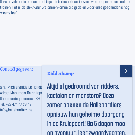
Onze uitvalsbasis en een prachtige, historische locatie waar we met passie en traditie
trainen. Het is de plek waar we samenkomen als gilde en waar onze geschiedenis nog
steeds leeft.
Contactgegevens
Ridderkamp
Altijd al gedroomd van ridders,
Sint-Michielsgilde De Hallebardiers vzw
Adres: Monument De Kruispoort, Langestraat 191, 8000 Brugge
kastelen en monsters? Deze
Ondernemingsnummer: BE0457.746.859
zomer openen de Hallebardiers
Tel:
+32 474 47 39 42
info@hallebardiers.be
opnieuw hun geheime doorgang
in de Kruispoort! Ga 5 dagen mee
op avontuur, leer zwaardvechten,