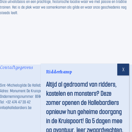
Onze uitvalsbasis en een prachtige, historische locatie waar we met passie en traditie
trainen. Het is de plek waar we samenkomen als gilde en waar onze geschiedenis nog
steeds leeft.
Contactgegevens
Ridderkamp
Altijd al gedroomd van ridders,
Sint-Michielsgilde De Hallebardiers vzw
Adres: Monument De Kruispoort, Langestraat 191, 8000 Brugge
kastelen en monsters? Deze
Ondernemingsnummer: BE0457.746.859
zomer openen de Hallebardiers
Tel:
+32 474 47 39 42
info@hallebardiers.be
opnieuw hun geheime doorgang
in de Kruispoort! Ga 5 dagen mee
op avontuur, leer zwaardvechten,