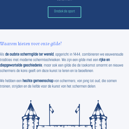
Ontdek de sport
Waarom kiezen voor onze gilde?
Als
de oudste schermgilde ter wereld
, opgericht in 1444, combineren we eeuwenoude
tradities met moderne schermtechnieken. We zijn een gilde met een
rijke en
diepgewortelde geschiedenis
, maar ook een gilde die de toekomst omarmt en nieuwe
schermers de kans geeft om deze kunst te leren en te beoefenen.
We hebben een
hechte gemeenschap
van schermers, van jong tot oud, die samen
trainen, strijden en de liefde voor de kunst van het schermen delen.