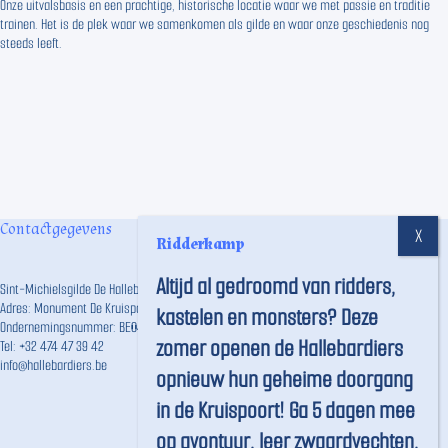
Onze uitvalsbasis en een prachtige, historische locatie waar we met passie en traditie
trainen. Het is de plek waar we samenkomen als gilde en waar onze geschiedenis nog
steeds leeft.
Contactgegevens
Ridderkamp
Altijd al gedroomd van ridders,
Sint-Michielsgilde De Hallebardiers vzw
Adres: Monument De Kruispoort, Langestraat 191, 8000 Brugge
kastelen en monsters? Deze
Ondernemingsnummer: BE0457.746.859
zomer openen de Hallebardiers
Tel:
+32 474 47 39 42
info@hallebardiers.be
opnieuw hun geheime doorgang
in de Kruispoort! Ga 5 dagen mee
op avontuur, leer zwaardvechten,