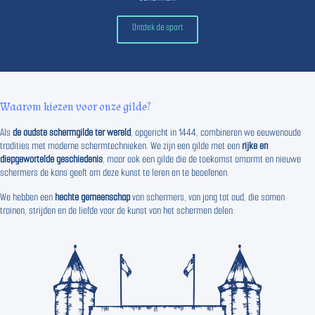
Ontdek de sport
Waarom kiezen voor onze gilde?
Als
de oudste schermgilde ter wereld
, opgericht in 1444, combineren we eeuwenoude
tradities met moderne schermtechnieken. We zijn een gilde met een
rijke en
diepgewortelde geschiedenis
, maar ook een gilde die de toekomst omarmt en nieuwe
schermers de kans geeft om deze kunst te leren en te beoefenen.
We hebben een
hechte gemeenschap
van schermers, van jong tot oud, die samen
trainen, strijden en de liefde voor de kunst van het schermen delen.