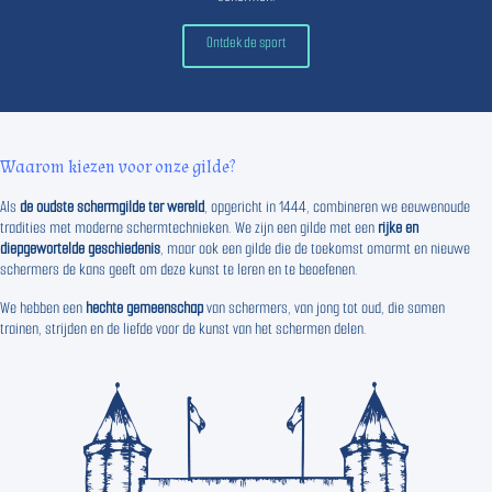
Ontdek de sport
Waarom kiezen voor onze gilde?
Als
de oudste schermgilde ter wereld
, opgericht in 1444, combineren we eeuwenoude
tradities met moderne schermtechnieken. We zijn een gilde met een
rijke en
diepgewortelde geschiedenis
, maar ook een gilde die de toekomst omarmt en nieuwe
schermers de kans geeft om deze kunst te leren en te beoefenen.
We hebben een
hechte gemeenschap
van schermers, van jong tot oud, die samen
trainen, strijden en de liefde voor de kunst van het schermen delen.