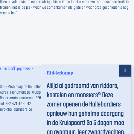
Onze uitvalsbasis en een prachtige, historische locatie waar we met passie en traditie
trainen. Het is de plek waar we samenkomen als gilde en waar onze geschiedenis nog
steeds leeft.
Contactgegevens
Ridderkamp
Altijd al gedroomd van ridders,
Sint-Michielsgilde De Hallebardiers vzw
Adres: Monument De Kruispoort, Langestraat 191, 8000 Brugge
kastelen en monsters? Deze
Ondernemingsnummer: BE0457.746.859
zomer openen de Hallebardiers
Tel:
+32 474 47 39 42
info@hallebardiers.be
opnieuw hun geheime doorgang
in de Kruispoort! Ga 5 dagen mee
op avontuur, leer zwaardvechten,