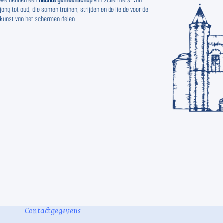
We hebben een
hechte gemeenschap
van schermers, van
jong tot oud, die samen trainen, strijden en de liefde voor de
kunst van het schermen delen.
Contactgegevens