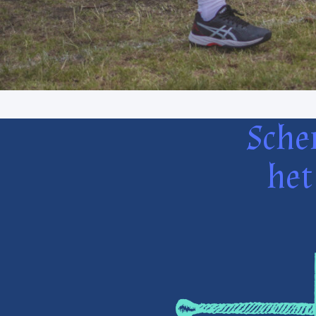
Sche
het