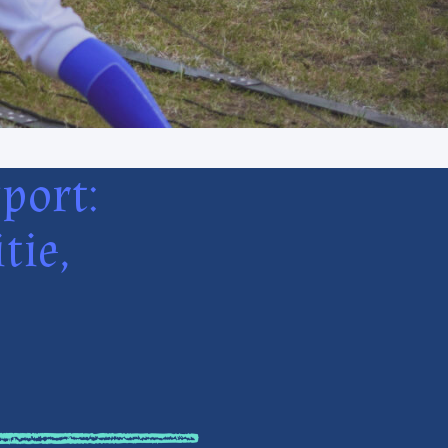
port:
tie,