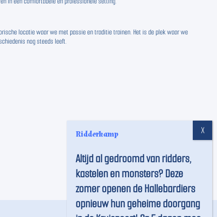
en in een comfortabele en professionele setting.
orische locatie waar we met passie en traditie trainen. Het is de plek waar we
chiedenis nog steeds leeft.
Ridderkamp
Altijd al gedroomd van ridders,
kastelen en monsters? Deze
zomer openen de Hallebardiers
opnieuw hun geheime doorgang