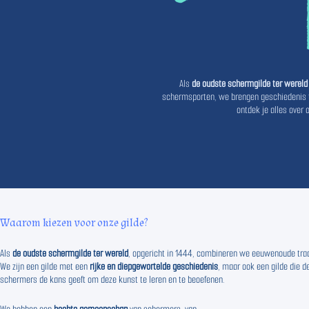
Als
de oudste schermgilde ter wereld
schermsporten, we brengen geschiedenis to
ontdek je alles over
Waarom kiezen voor onze gilde?
Als
de oudste schermgilde ter wereld
, opgericht in 1444, combineren we eeuwenoude tr
We zijn een gilde met een
rijke en diepgewortelde geschiedenis
, maar ook een gilde die
schermers de kans geeft om deze kunst te leren en te beoefenen.