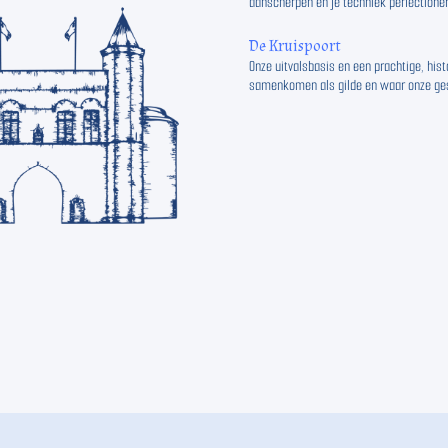
aanscherpen en je techniek perfectioner
De Kruispoort
Onze uitvalsbasis en een prachtige, hist
samenkomen als gilde en waar onze ges