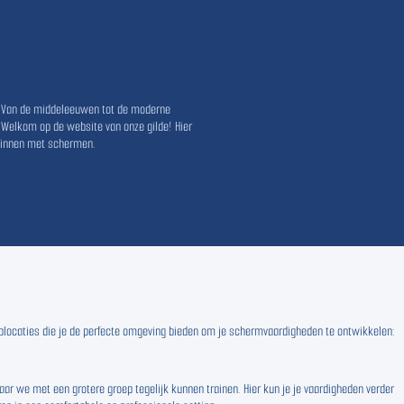
. Van de middeleeuwen tot de moderne
 Welkom op de website van onze gilde! Hier
eginnen met schermen.
 toplocaties die je de perfecte omgeving bieden om je schermvaardigheden te ontwikkelen:
ar we met een grotere groep tegelijk kunnen trainen. Hier kun je je vaardigheden verder