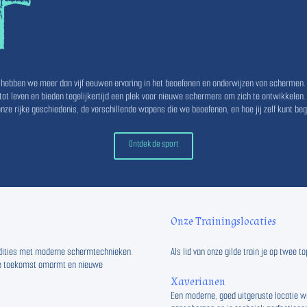
hebben we meer dan vijf eeuwen ervaring in het beoefenen en onderwijzen van schermen
t leven en bieden tegelijkertijd een plek voor nieuwe schermers om zich te ontwikkelen.
 onze rijke geschiedenis, de verschillende wapens die we beoefenen, en hoe jij zelf kunt b
Ontdek de sport
Onze Trainingslocaties
adities met moderne schermtechnieken.
Als lid van onze gilde train je op twee
 de toekomst omarmt en nieuwe
Xaverianen
Een moderne, goed uitgeruste locatie wa