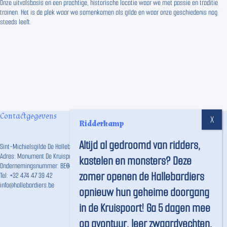
Onze uitvalsbasis en een prachtige, historische locatie waar we met passie en traditie
trainen. Het is de plek waar we samenkomen als gilde en waar onze geschiedenis nog
steeds leeft.
Contactgegevens
Ridderkamp
Altijd al gedroomd van ridders,
Sint-Michielsgilde De Hallebardiers vzw
Adres: Monument De Kruispoort, Langestraat 191, 8000 Brugge
kastelen en monsters? Deze
Ondernemingsnummer: BE0457.746.859
zomer openen de Hallebardiers
Tel:
+32 474 47 39 42
info@hallebardiers.be
opnieuw hun geheime doorgang
in de Kruispoort! Ga 5 dagen mee
op avontuur, leer zwaardvechten,