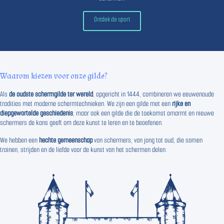
Ontdek de sport
Waarom kiezen voor onze gilde?
Als
de oudste schermgilde ter wereld
, opgericht in 1444, combineren we eeuwenoude
tradities met moderne schermtechnieken. We zijn een gilde met een
rijke en
diepgewortelde geschiedenis
, maar ook een gilde die de toekomst omarmt en nieuwe
schermers de kans geeft om deze kunst te leren en te beoefenen.
We hebben een
hechte gemeenschap
van schermers, van jong tot oud, die samen
trainen, strijden en de liefde voor de kunst van het schermen delen.