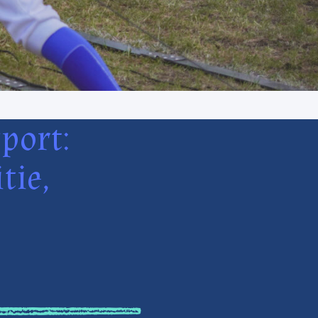
port:
tie,