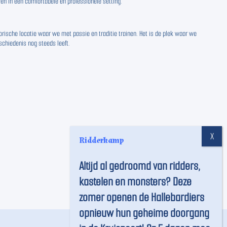
en in een comfortabele en professionele setting.
orische locatie waar we met passie en traditie trainen. Het is de plek waar we
chiedenis nog steeds leeft.
Ridderkamp
Altijd al gedroomd van ridders,
kastelen en monsters? Deze
zomer openen de Hallebardiers
opnieuw hun geheime doorgang