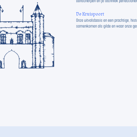
aanscherpen en je techniek perfectioner
De Kruispoort
Onze uitvalsbasis en een prachtige, hist
samenkomen als gilde en waar onze ges