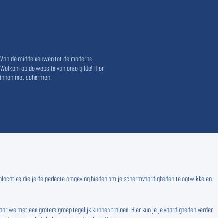
. Van de middeleeuwen tot de moderne
 Welkom op de website van onze gilde! Hier
eginnen met schermen.
 toplocaties die je de perfecte omgeving bieden om je schermvaardigheden te ontwikkelen:
ar we met een grotere groep tegelijk kunnen trainen. Hier kun je je vaardigheden verder