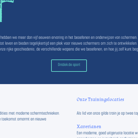
hebben we meer dan vijf eeuwen ervaring in het beoefenen en onderwijzen van schermen
t leven en bieden tegelijkertijd een plek voor nieuwe schermers om zich te ontwikkelen.
 onze rijke geschiedenis, de verschillende wapens die we beoefenen, en hoe jij zelf kunt b
Ontdek de sport
Onze Trainingslocaties
adities met moderne schermtechnieken.
Als lid van onze gilde train je op twee
 de toekomst omarmt en nieuwe
Xaverianen
Een moderne, goed uitgeruste locatie wa