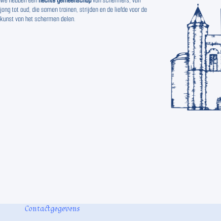
We hebben een
hechte gemeenschap
van schermers, van
jong tot oud, die samen trainen, strijden en de liefde voor de
kunst van het schermen delen.
Contactgegevens