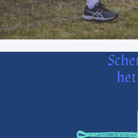
Sche
het