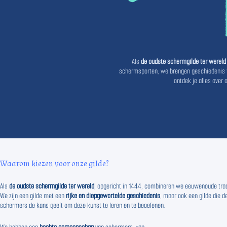
Als
de oudste schermgilde ter wereld
schermsporten, we brengen geschiedenis to
ontdek je alles over
Waarom kiezen voor onze gilde?
Als
de oudste schermgilde ter wereld
, opgericht in 1444, combineren we eeuwenoude tr
We zijn een gilde met een
rijke en diepgewortelde geschiedenis
, maar ook een gilde die
schermers de kans geeft om deze kunst te leren en te beoefenen.