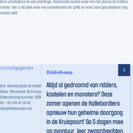
Onze uitvalsbasis en een prachtige, historische locatie waar we met passie en traditie
trainen. Het is de plek waar we samenkomen als gilde en waar onze geschiedenis nog
steeds leeft.
Contactgegevens
Ridderkamp
Altijd al gedroomd van ridders,
Sint-Michielsgilde De Hallebardiers vzw
Adres: Monument De Kruispoort, Langestraat 191, 8000 Brugge
kastelen en monsters? Deze
Ondernemingsnummer: BE0457.746.859
zomer openen de Hallebardiers
Tel:
+32 474 47 39 42
info@hallebardiers.be
opnieuw hun geheime doorgang
in de Kruispoort! Ga 5 dagen mee
op avontuur, leer zwaardvechten,