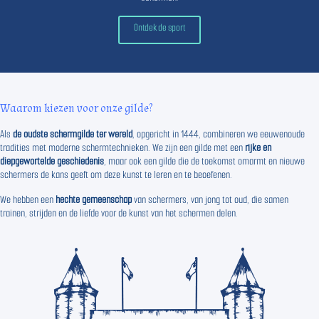
Ontdek de sport
Waarom kiezen voor onze gilde?
Als
de oudste schermgilde ter wereld
, opgericht in 1444, combineren we eeuwenoude
tradities met moderne schermtechnieken. We zijn een gilde met een
rijke en
diepgewortelde geschiedenis
, maar ook een gilde die de toekomst omarmt en nieuwe
schermers de kans geeft om deze kunst te leren en te beoefenen.
We hebben een
hechte gemeenschap
van schermers, van jong tot oud, die samen
trainen, strijden en de liefde voor de kunst van het schermen delen.