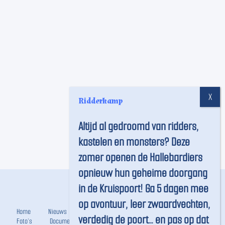
Ridderkamp
Altijd al gedroomd van ridders,
kastelen en monsters? Deze
zomer openen de Hallebardiers
opnieuw hun geheime doorgang
in de Kruispoort! Ga 5 dagen mee
op avontuur, leer zwaardvechten,
Home
Nieuws
De Gilde
Wapens
FAQ
verdedig de poort… en pas op dat
Foto’s
Documenten
Probeer nu