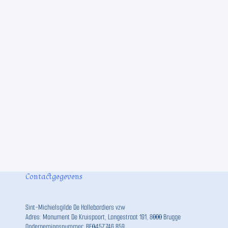
Contactgegevens
Sint-Michielsgilde De Hallebardiers vzw
Adres: Monument De Kruispoort, Langestraat 191, 8000 Brugge
Ondernemingsnummer: BE0457.746.859