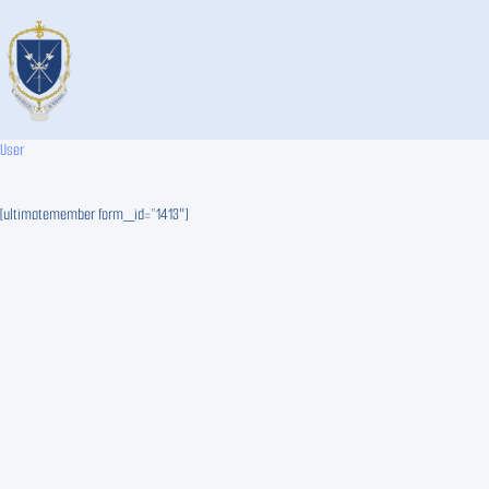
Skip
to
content
User
[ultimatemember form_id=”1413″]